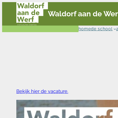
Ga
Waldorf aan de Wer
naar
de
inhoud
home
de school
Bekijk hier de vacature.