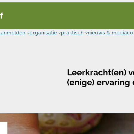
f
aanmelden
organisatie
praktisch
nieuws & media
co
Leerkracht(en) 
(enige) ervaring 