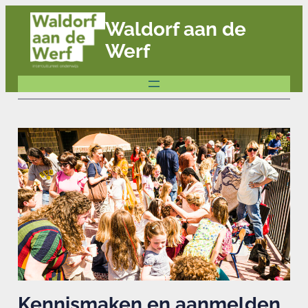
Ga
Waldorf aan de
naar
Werf
de
inhoud
Kennismaken en aanmelden