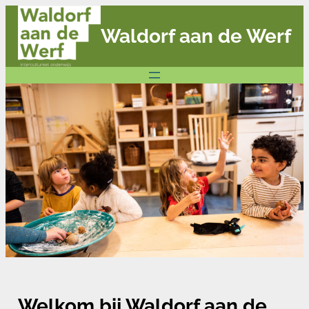
Ga
Waldorf aan de Werf
naar
de
inhoud
Welkom bij Waldorf aan de