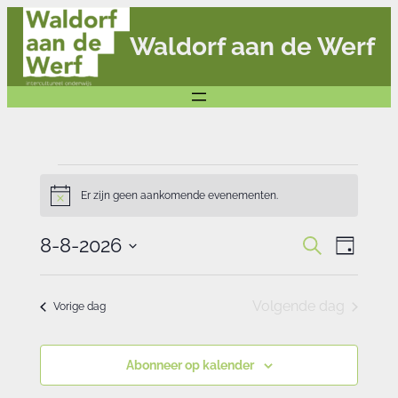
Waldorf aan de Werf
Evenementen
Er zijn geen aankomende evenementen.
in
Bericht
8
Eve
Evenemente
8-8-2026
Zoeken
Dag
augustus
Zoeken
Selecteer
wee
en
2026
een
weergeven
navi
Volgende dag
Vorige dag
navigatie
datum.
Abonneer op kalender