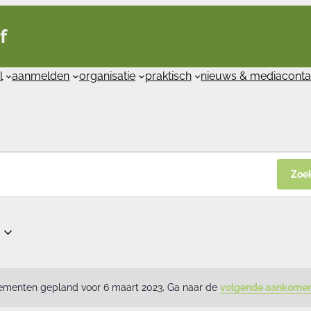
f
l
aanmelden
organisatie
praktisch
nieuws & media
conta
Zoe
menten gepland voor 6 maart 2023. Ga naar de
volgende aankome
Bericht