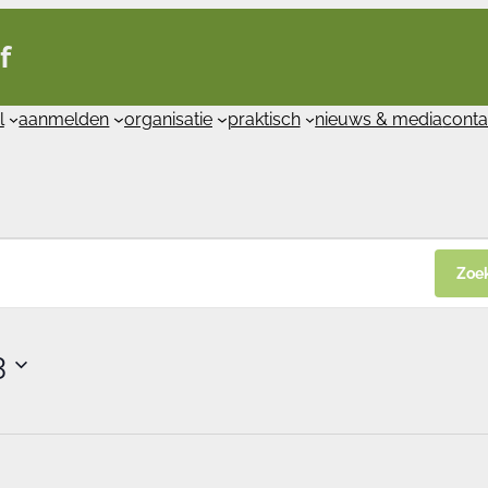
f
l
aanmelden
organisatie
praktisch
nieuws & media
conta
Zoe
3