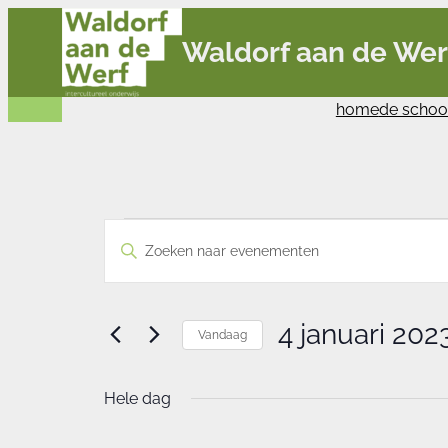
Waldorf aan de Wer
home
de schoo
Evenementen
Evenementen
Vul
Zoeken
in
en
een
4
weergeven
keyword
navigatie
januari
in.
4 januari 202
Vandaag
2023
Zoek
Selecteer
voor
een
Hele dag
Evenementen
datum.
met