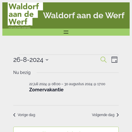
Waldorf aan de Werf
Evenementen
Eve
Evenemente
26-8-2024
Zoeken
Dag
Zoeken
in
Selecteer
wee
en
Nu bezig
26
een
weergeven
navi
navigatie
datum.
22 juli 2024 @ 08:00
–
30 augustus 2024 @ 17:00
augustus
Zomervakantie
2024
Vorige dag
Volgende dag